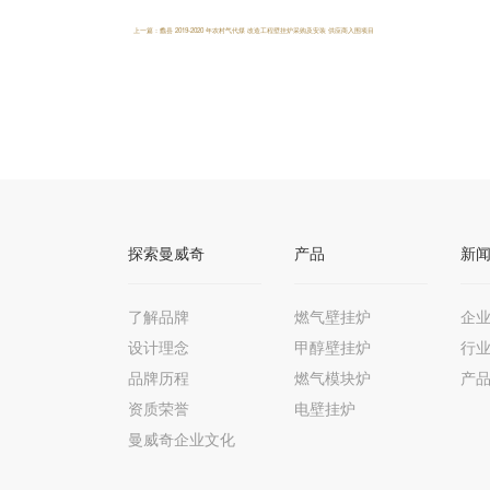
上一篇：蠡县 2019-2020 年农村气代煤 改造工程壁挂炉采购及安装 供应商入围项目
探索曼威奇
产品
新
了解品牌
燃气壁挂炉
企
设计理念
甲醇壁挂炉
行
品牌历程
燃气模块炉
产
资质荣誉
电壁挂炉
曼威奇企业文化