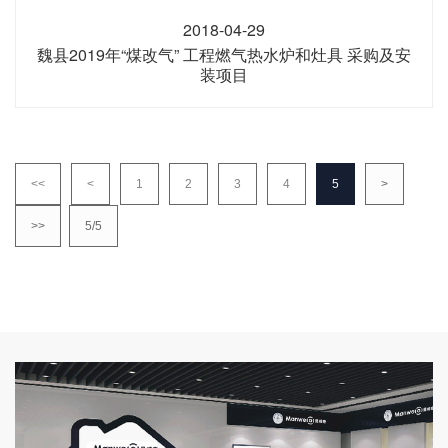
2018-04-29
魏县2019年“煤改气” 工程燃气热水炉和灶具 采购及安
装项目
<<
<
1
2
3
4
5
>
>>
5/5